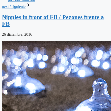
next / siguiente
Nipples in front of FB / Pezones frente a
FB
26 diciembre, 2016