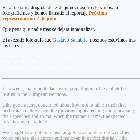
Esto fue la madrugada del 3 de junio, nosotros lo vimos, lo
fotografiamos y hemos llamado al reportaje
Próxima
representación: 7 de junio
.
Que pena que nadie más se dejara inmortalizar.
El avezado fotógrafo fue
Gustavo Sanabria
, nosotros estuvimos tras
las luces.
Tiempo de instalación: 1 hora 10 minutos.
Daños ocasionados: 0.
Permanencia de la intervención: 30 minutos.
————————————————————————————
Last week, many politicians were preparing to achieve their best
results in the European elections.
Like good actors, concerned about how not to fail on their first
performance, they spent the previous nights reciting and rehearsing
their speeches and so that when the moment came, unexpected
mistakes were avoided.
We caught two of them rehearsing. Knowing their role well, their
voice pitches, their attrezo and make-up in perfect display… the