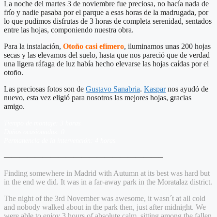
La noche del martes 3 de noviembre fue preciosa, no hacía nada de
frío y nadie pasaba por el parque a esas horas de la madrugada, por
lo que pudimos disfrutas de 3 horas de completa serenidad, sentados
entre las hojas, componiendo nuestra obra.
Para la instalación,
Otoño casi efímero
, iluminamos unas 200 hojas
secas y las elevamos del suelo, hasta que nos pareció que de verdad
una ligera ráfaga de luz había hecho elevarse las hojas caídas por el
otoño.
Las preciosas fotos son de
Gustavo Sanabria
.
Kaspar
nos ayudó de
nuevo, esta vez eligió para nosotros las mejores hojas, gracias
amigo.
Tiempo de montaje: 3 horas.
Daños ocasionados: 0.
Permanencia de la intervención: 4 horas.
————————————————————–
Finding somewhere in Madrid with Autumn at its best was hard but
in the end we did. It was in a far-away park in the Moratalaz district.
The night of the 3rd November was awesome, it wasn´t at all cold
and nobody walked about in the park then, just after midnight. We
were able to enjoy 3 hours of absolute calm, sitting among the fallen