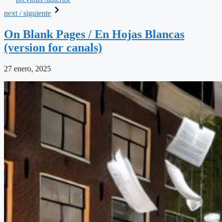
next / siguiente
On Blank Pages / En Hojas Blancas
(version for canals)
27 enero, 2025