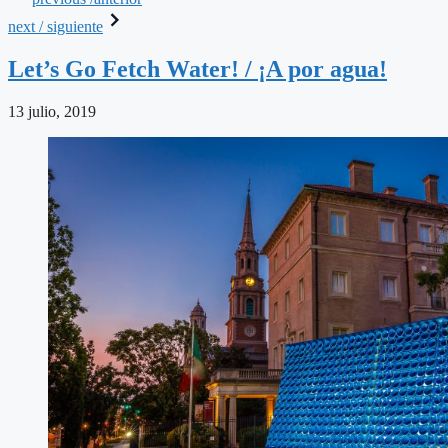
next / siguiente
Let’s Go Fetch Water! / ¡A por agua!
13 julio, 2019