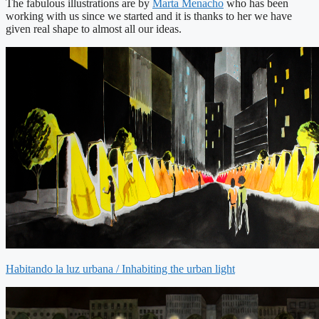
The fabulous illustrations are by
Marta Menacho
who has been
working with us since we started and it is thanks to her we have
given real shape to almost all our ideas.
Habitando la luz urbana / Inhabiting the urban light